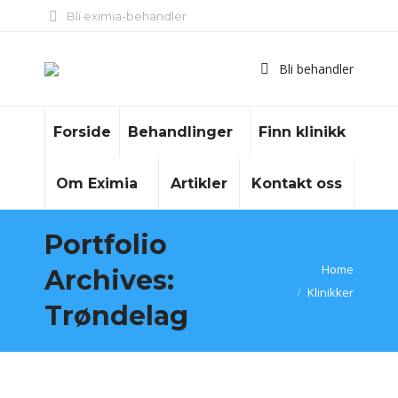
Bli eximia-behandler
Bli behandler
Forside
Behandlinger
Finn klinikk
Om Eximia
Artikler
Kontakt oss
Portfolio
You are here:
Home
Archives:
Klinikker
Trøndelag